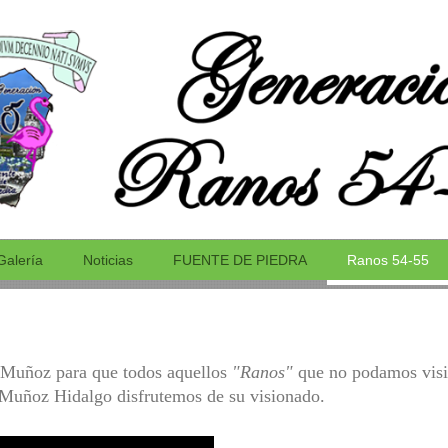
54-55
Galería
Noticias
FUENTE DE PIEDRA
Ranos 54-55
 Muñoz para que todos aquellos
"Ranos"
que no podamos visit
 Muñoz Hidalgo disfrutemos de su visionado.