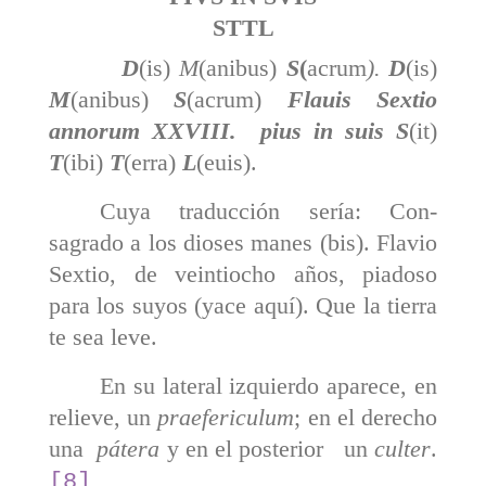
STTL
D
(is)
M
(anibus)
S
(
acrum
).
D
(is)
M
(anibus)
S
(acrum)
Flauis Sextio
annorum XXVIII. pius in suis S
(it)
T
(ibi)
T
(erra)
L
(euis).
Cuya traducción sería: Con­
sagrado a los dioses manes (bis). Flavio
Sextio, de vein­tiocho años, piadoso
para los suyos (yace aquí). Que la tierra
te sea leve.
En su lateral izquierdo aparece, en
relieve, un
praefericulum
; en el derecho
una
pátera
y en el posterior un
culter
.
[8]