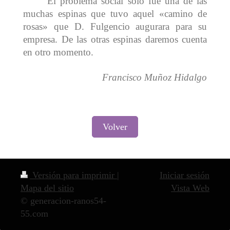
El problema social sólo fue una de las
muchas espinas que tuvo aquel «camino de
rosas» que D. Fulgencio augurara para su
empresa. De las otras espinas daremos cuenta
en otro momento.
Francisco Muñoz Hidalgo
Volver
Versión para imprimir
|
Iniciar sesión
Mapa del sitio
Vista Web
© generacion-ranos54-
55.com