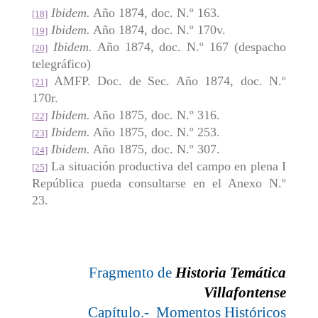
Ibidem.
Año 1874, doc. N.º 163.
[18]
Ibidem.
Año 1874, doc. N.º 170v.
[19]
Ibidem.
Año 1874, doc. N.º 167 (despacho
[20]
telegráfico)
AMFP. Doc. de Sec. Año 1874, doc. N.º
[21]
170r.
Ibidem.
Año 1875, doc. N.º 316.
[22]
Ibidem.
Año 1875, doc. N.º 253.
[23]
Ibidem.
Año 1875, doc. N.º 307.
[24]
La situación productiva del campo en plena I
[25]
República pueda consultarse en el Anexo N.º
23.
Fragmento de
Historia Temática
Villafontense
Capítulo.- Momentos Históricos